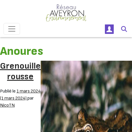
Passer au contenu
Navigation principale
Anoures
Grenouille
rousse
Publié le
1 mars 2024
(1 mars 2024)
par
NicoTN