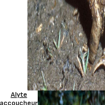
Alyte
accoucheur