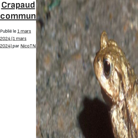
Crapaud
commun
Publié le
1 mars
2024
(1 mars
2024)
par
NicoTN