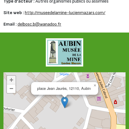
Type d'acteur :
Autres organismes publics ou assimilés
Site web :
http://museedelamine-lucienmazars.com/
Email :
delbosc.b@wanadoo.fr
+
×
−
place Jean Jaurès, 12110, Aubin