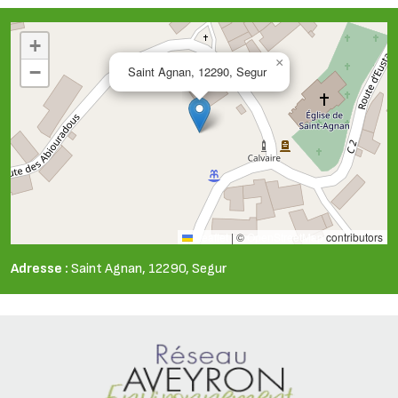
+
×
−
Saint Agnan, 12290, Segur
Leaflet
|
©
OpenStreetMap
contributors
Adresse :
Saint Agnan, 12290, Segur