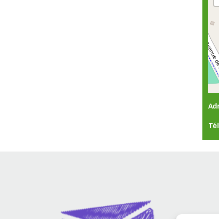
Ad
Té