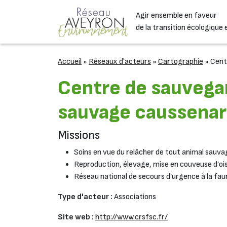
Passer au contenu
Agir ensemble en faveur
Navigation principale
de la transition écologique 
Accueil
»
Réseaux d'acteurs
»
Cartographie
»
Cent
Centre de sauvegar
sauvage caussena
Missions
Soins en vue du relâcher de tout animal sauva
Reproduction, élevage, mise en couveuse d’oi
Réseau national de secours d’urgence à la fa
Type d'acteur :
Associations
Site web :
http://www.crsfsc.fr/