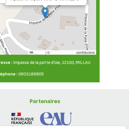
Leaflet
|
©
OpenStreetMap
contributors
resse :
Impasse de la patte d'oie, 12100, MILLAU
léphone :
0603166805
Partenaires