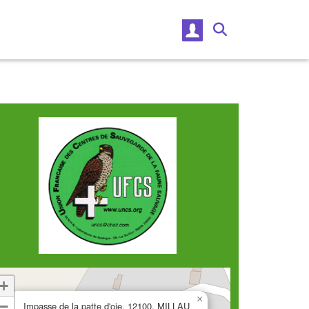
+
×
−
Impasse de la patte d'oie, 12100, MILLAU