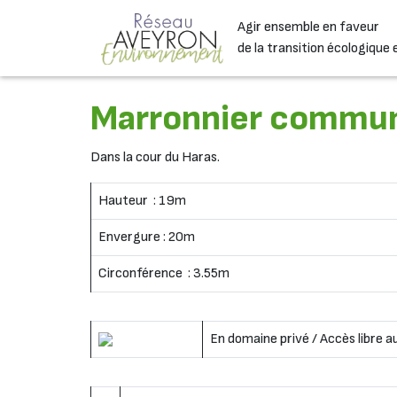
Passer au contenu
Agir ensemble en faveur
Navigation principale
de la transition écologique 
Marronnier commu
Dans la cour du Haras.
Hauteur : 19m
Envergure : 20m
Circonférence : 3.55m
En domaine privé / Accès libre a