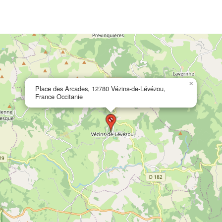
×
Place des Arcades, 12780 Vézins-de-Lévézou,
France Occitanie