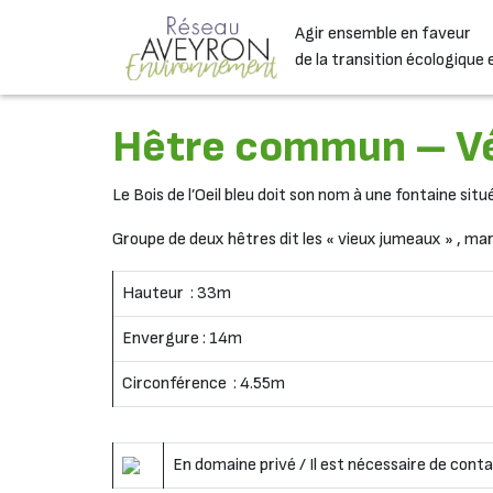
Passer au contenu
Agir ensemble en faveur
Navigation principale
de la transition écologique 
Hêtre commun – V
Le Bois de l’Oeil bleu doit son nom à une fontaine si
Groupe de deux hêtres dit les « vieux jumeaux » , mar
Hauteur : 33m
Envergure : 14m
Circonférence : 4.55m
En domaine privé / Il est nécessaire de cont