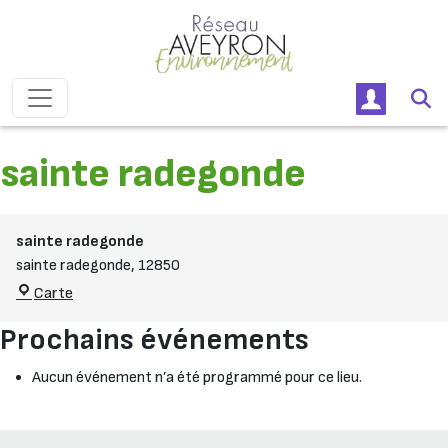
Passer au contenu
Navigation principale
sainte radegonde
sainte radegonde
sainte radegonde
,
12850
sainte radegonde
Carte
Prochains événements
Aucun événement n’a été programmé pour ce lieu.