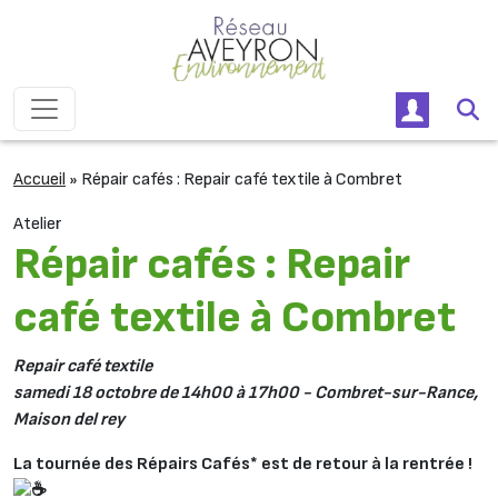
Passer au contenu
Navigation principale
Accueil
»
Répair cafés : Repair café textile à Combret
Atelier
Répair cafés : Repair
café textile à Combret
Repair café textile
samedi 18 octobre de 14h00 à 17h00 - Combret-sur-Rance,
Maison del rey
La tournée des Répairs Cafés* est de retour à la rentrée !