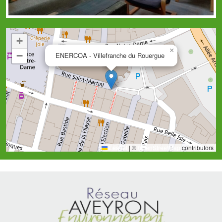
+
×
−
ENERCOA - Villefranche du Rouergue
Leaflet
|
©
OpenStreetMap
contributors