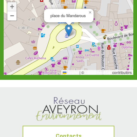
+
×
−
place du Mandarous
Leaflet
|
©
OpenStreetMap
contributors
Contacts