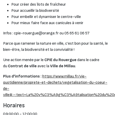
Pour créer des îlots de fraîcheur
Pour accueillir la biodiversité
Pour embellir et dynamiser le centre-ville
Pour mieux faire face aux canicules à venir
Infos : cpie-rouergue@orange.fr ou 05 65 61 06 57
Parce que ramener la nature en ville, c’est bon pour la santé, le
bien-être, la biodiversité et la convivialité !
Une action menée par le
CPIE du Rouergue
dans le cadre
du
Contrat de ville
avec la
Ville de Millau
.
Plus d'informations :
https://www.millau.fr/vie-
quotidienne/proprete-et-dechets/vegetalisation-du-coeur-
de-
ville#:~:text=La%20v%C3%A9g%C3%A9talisation%20du%2
Horaires
09:00:00 - 12:00:00