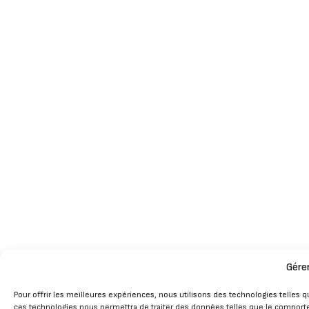
Gére
Pour offrir les meilleures expériences, nous utilisons des technologies telles q
ces technologies nous permettra de traiter des données telles que le comportem