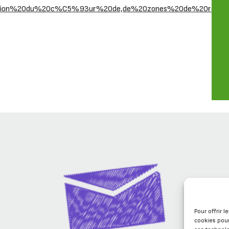
ation%20du%20c%C5%93ur%20de,de%20zones%20de%20renco
Pour offrir 
cookies pour