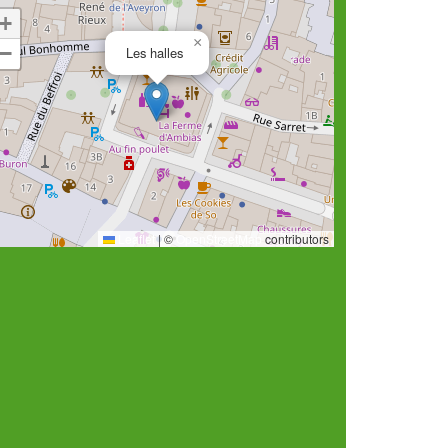
+
×
−
Les halles
Leaflet
|
©
OpenStreetMap
contributors