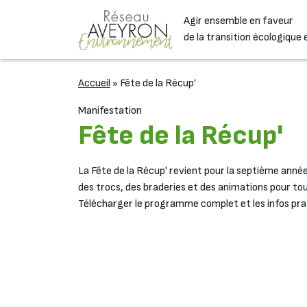
Passer au contenu
Agir ensemble en faveur
Navigation principale
de la transition écologique 
Accueil
»
Fête de la Récup’
Manifestation
Fête de la Récup'
La Fête de la Récup' revient pour la septième anné
des trocs, des braderies et des animations pour tout
Télécharger le programme complet et les infos prat