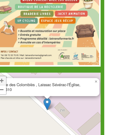
+
×
Rue des Colombiès , Laissac Sévérac-l'Église,
−
12310