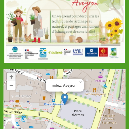
+
×
−
rodez, Aveyron