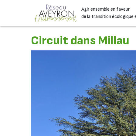
Passer au contenu
Agir ensemble en faveur
Navigation principale
de la transition écologique 
Circuit dans Millau